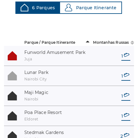
6 Parques
Parque Itinerante
Parque / Parque Itinerante
Montanhas Russas
Funworld Amusement Park
1
Juja
Lunar Park
1
Nairobi City
Maji Magic
1
Nairobi
Poa Place Resort
1
Eldoret
Stedmak Gardens
2