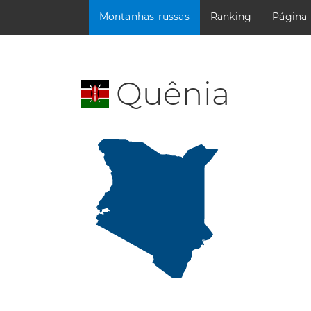
Montanhas-russas
Ranking
Página
Quênia