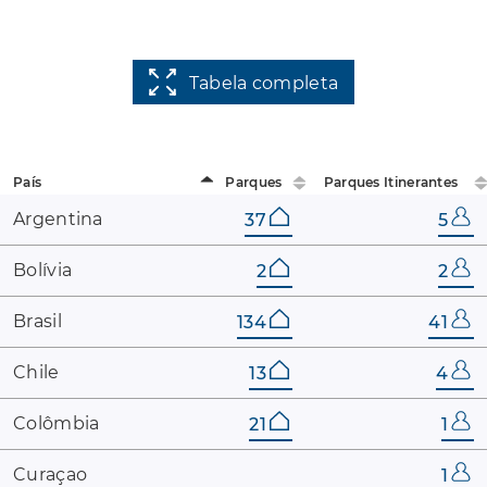
Tabela completa
País
Parques
Parques Itinerantes
Argentina
37
5
Bolívia
2
2
Brasil
134
41
Chile
13
4
Colômbia
21
1
Curaçao
1