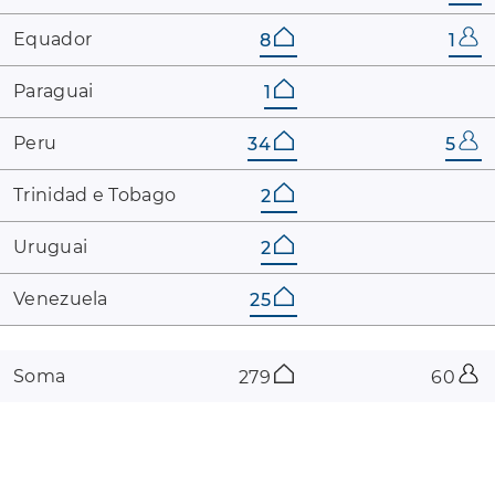
Equador
8
1
Paraguai
1
Peru
34
5
Trinidad ​e ​Tobago
2
Uruguai
2
Venezuela
25
Soma
279
60