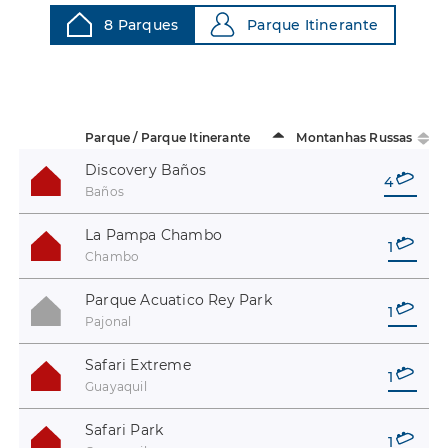
8 Parques
Parque Itinerante
Parque / Parque Itinerante
Montanhas Russas
Discovery Baños
4
Baños
La Pampa Chambo
1
Chambo
Parque Acuatico Rey Park
1
Pajonal
Safari Extreme
1
Guayaquil
Safari Park
1