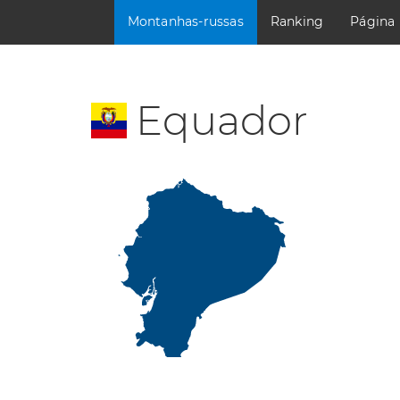
Montanhas-russas
Ranking
Página
Equador