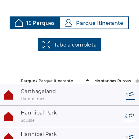
15 Parques
Parque Itinerante
Tabela completa
Parque / Parque Itinerante
Montanhas Russas
Carthageland
1
Hammamet
Hannibal Park
4
Sousse
Hannibal Park
1