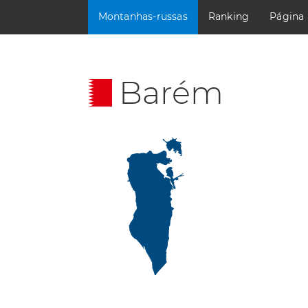
Montanhas-russas
Ranking
Página
Barém