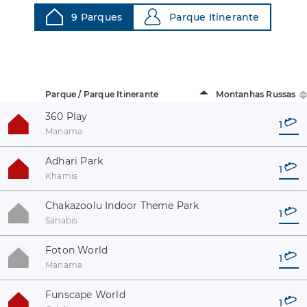
9 Parques
Parque Itinerante
Parque / Parque Itinerante
Montanhas Russas
360 Play
1
Manama
Adhari Park
1
Khamis
Chakazoolu Indoor Theme Park
1
Sanabis
Foton World
1
Manama
Funscape World
1