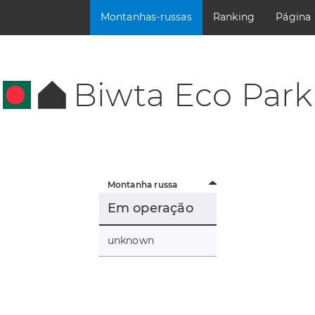
Montanhas-russas
Ranking
Página
Biwta Eco Park
Montanha russa
Em operação
unknown