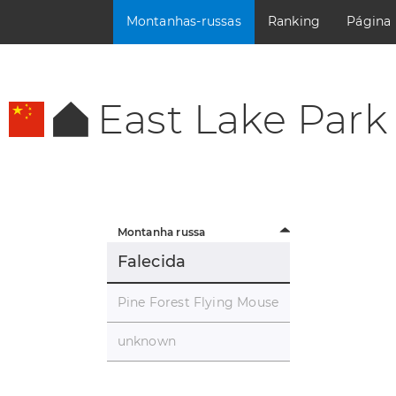
Montanhas-russas
Ranking
Página
East Lake Park
Montanha russa
Falecida
Pine Forest Flying Mouse
unknown