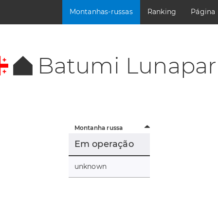
Montanhas-russas
Ranking
Página
Batumi Lunapar
Montanha russa
Em operação
unknown