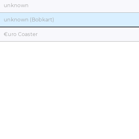
unknown
unknown (Bobkart)
€uro Coaster
coaster-count.com é um projeto de Volker Sauer e Thomas
Thumann · Alguns nomes de parques e montanhas-russas
podem ser marcas registradas. #catalogue_coasters##
Informações jurídicas