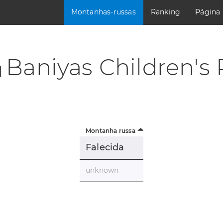
Montanhas-russas
Ranking
Página
Baniyas Children's 
Montanha russa
Falecida
unknown