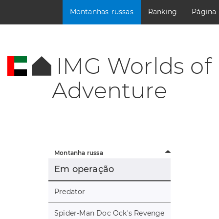
Montanhas-russas
Ranking
Página
IMG Worlds of
Adventure
Montanha russa
Em operação
Predator
Spider-Man Doc Ock's Revenge