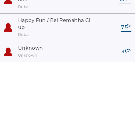
Dubai
Happy Fun / Bel Remaitha Cl
ub
7
Dubai
Unknown
3
Unknown
coaster-count.com é um projeto de Volker Sauer e Thomas