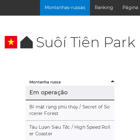
Montanhas-russas
Ranking
Página
Suôí Tiên Park
Montanha russa
Em operação
Bí mật rừng phù thủy / Secret of So
rcerer Forest
Tàu Lượn Siẻu Tốc / High Speed Roll
er Coaster