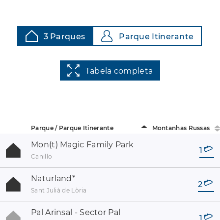
3 Parques
Parque Itinerante
Tabela completa
Parque / Parque Itinerante
Montanhas Russas
Mon(t) Magic Family Park
1
Canillo
Naturland
*
2
Sant Julià de Lòria
Pal Arinsal - Sector Pal
1